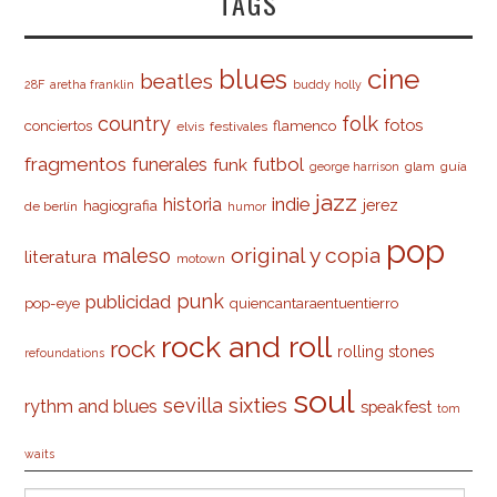
TAGS
cine
blues
beatles
28F
aretha franklin
buddy holly
country
folk
fotos
conciertos
flamenco
elvis
festivales
fragmentos
futbol
funerales
funk
glam
guía
george harrison
jazz
indie
historia
jerez
hagiografia
de berlín
humor
pop
original y copia
maleso
literatura
motown
punk
publicidad
pop-eye
quiencantaraentuentierro
rock and roll
rock
rolling stones
refoundations
soul
sevilla
sixties
rythm and blues
speakfest
tom
waits