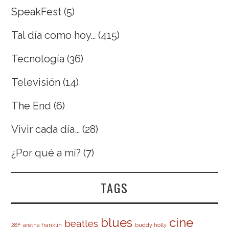
SpeakFest
(5)
Tal día como hoy…
(415)
Tecnología
(36)
Televisión
(14)
The End
(6)
Vivir cada día…
(28)
¿Por qué a mí?
(7)
TAGS
cine
blues
beatles
28F
aretha franklin
buddy holly