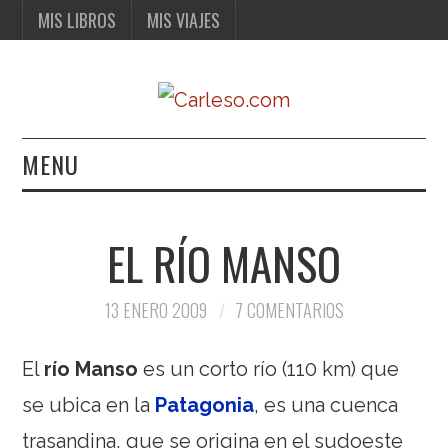
MIS LIBROS
MIS VIAJES
MENU
MIS LIBROS
EL RÍO MANSO
MIS VIAJES
13 ENERO 2009
7 COMENTARIOS
El
río Manso
es un corto río (110 km) que
se ubica en la
Patagonia
, es una cuenca
trasandina, que se origina en el sudoeste