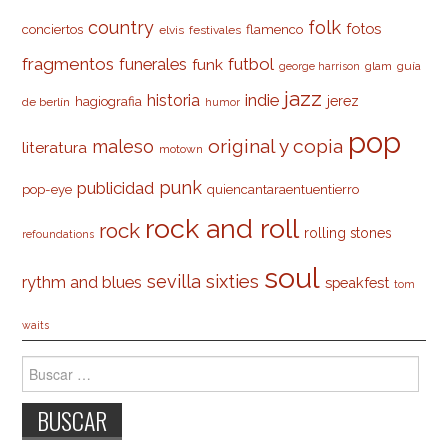
country
folk
fotos
conciertos
flamenco
elvis
festivales
fragmentos
futbol
funerales
funk
glam
guía
george harrison
jazz
indie
historia
jerez
hagiografia
de berlín
humor
pop
original y copia
maleso
literatura
motown
punk
publicidad
pop-eye
quiencantaraentuentierro
rock and roll
rock
rolling stones
refoundations
soul
sevilla
sixties
rythm and blues
speakfest
tom
waits
Buscar: