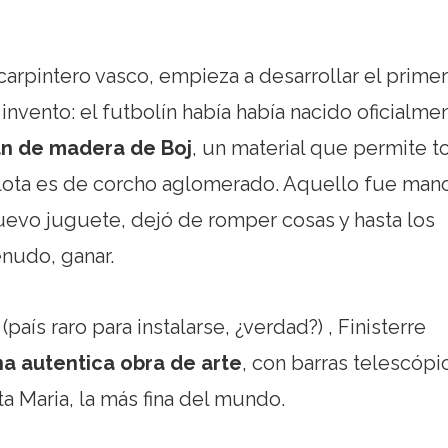
arpintero vasco, empieza a desarrollar el primer
 invento: el futbolín había había nacido oficialme
ran de madera de Boj
, un material que permite t
pelota es de corcho aglomerado. Aquello fue man
nuevo juguete, dejó de romper cosas y hasta los
enudo, ganar.
aís raro para instalarse, ¿verdad?) , Finisterre
na autentica obra de arte
, con barras telescópi
 Maria, la más fina del mundo.