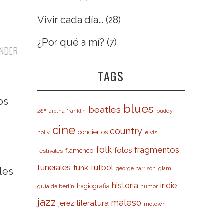
Vivir cada día…
(28)
¿Por qué a mí?
(7)
NDER
TAGS
os
blues
beatles
28F
aretha franklin
buddy
cine
country
conciertos
elvis
holly
folk
fragmentos
fotos
flamenco
festivales
futbol
funerales
funk
glam
george harrison
les
indie
historia
hagiografia
guía de berlín
humor
…
jazz
maleso
literatura
jerez
motown