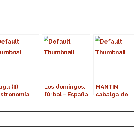
aga (II):
Los domingos,
MANTIN
stronomía
fúrbol – España
cabalga de
– Italia
nuevo