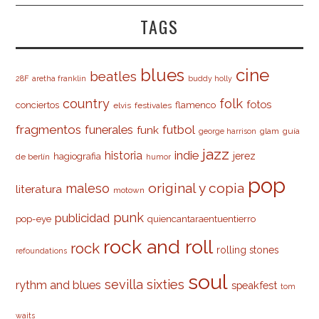
TAGS
cine
blues
beatles
28F
aretha franklin
buddy holly
country
folk
fotos
conciertos
flamenco
elvis
festivales
fragmentos
futbol
funerales
funk
glam
guía
george harrison
jazz
indie
historia
jerez
hagiografia
de berlín
humor
pop
original y copia
maleso
literatura
motown
punk
publicidad
pop-eye
quiencantaraentuentierro
rock and roll
rock
rolling stones
refoundations
soul
sevilla
sixties
rythm and blues
speakfest
tom
waits