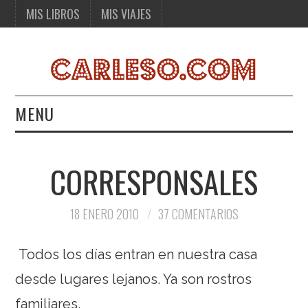
MIS LIBROS
MIS VIAJES
MENU
MIS LIBROS
CORRESPONSALES
MIS VIAJES
18 ENERO 2010
37 COMENTARIOS
Todos los días entran en nuestra casa
desde lugares lejanos. Ya son rostros
familiares.