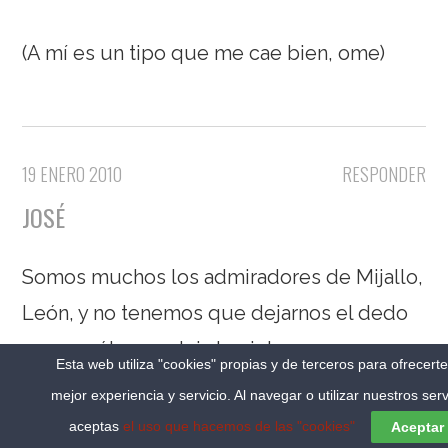
(A mí es un tipo que me cae bien, ome)
19 ENERO 2010
RESPONDER
JOSÉ
Somos muchos los admiradores de Mijallo,
León, y no tenemos que dejarnos el dedo
porque él ya se deja la piel.
Esta web utiliza "cookies" propias y de terceros para ofrecert
mejor experiencia y servicio. Al navegar o utilizar nuestros serv
Viva los corresponsales y ánimo a todos.
aceptas
el uso que hacemos de las "cookies"
Aceptar