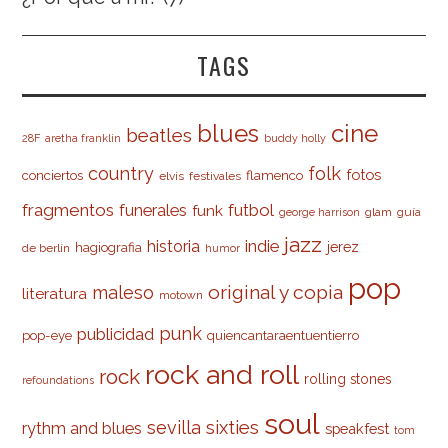
TAGS
cine
blues
beatles
28F
aretha franklin
buddy holly
country
folk
fotos
conciertos
flamenco
elvis
festivales
fragmentos
futbol
funerales
funk
glam
guía
george harrison
jazz
indie
historia
jerez
hagiografia
de berlín
humor
pop
original y copia
maleso
literatura
motown
punk
publicidad
pop-eye
quiencantaraentuentierro
rock and roll
rock
rolling stones
refoundations
soul
sevilla
sixties
rythm and blues
speakfest
tom