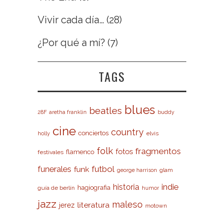
Vivir cada día…
(28)
¿Por qué a mí?
(7)
TAGS
blues
beatles
28F
aretha franklin
buddy
cine
country
conciertos
elvis
holly
folk
fragmentos
fotos
flamenco
festivales
futbol
funerales
funk
glam
george harrison
indie
historia
hagiografia
guía de berlín
humor
jazz
maleso
literatura
jerez
motown