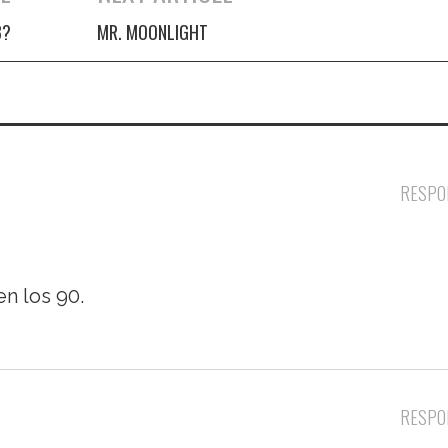
B?
MR. MOONLIGHT
RESPO
n los 90.
RESPO