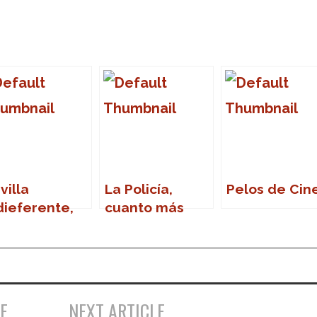
villa
La Policía,
Pelos de Cin
dieferente,
cuanto más
dyfest Sur
lejos, mejor
, Sr.
inarro….
E
NEXT ARTICLE