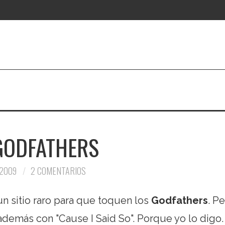
GODFATHERS
 2009
2 COMENTARIOS
un sitio raro para que toquen los
Godfathers
. P
además con "Cause I Said So". Porque yo lo digo.