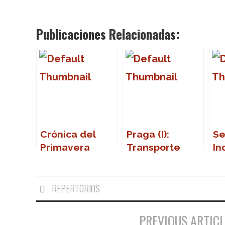
Publicaciones Relacionadas:
Crónica del
Praga (I):
Se
Primavera
Transporte
In
Sound 2007
público
La
09
Ch
REPERTORIOS
PREVIOUS ARTICL