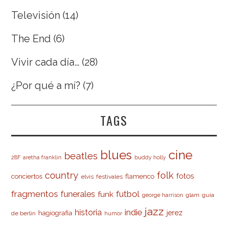
Televisión
(14)
The End
(6)
Vivir cada día…
(28)
¿Por qué a mí?
(7)
TAGS
cine
blues
beatles
28F
aretha franklin
buddy holly
country
folk
fotos
conciertos
flamenco
elvis
festivales
fragmentos
futbol
funerales
funk
glam
guía
george harrison
jazz
indie
historia
jerez
hagiografia
de berlín
humor