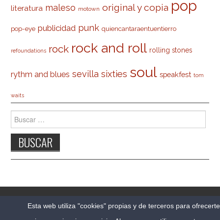
pop
original y copia
maleso
literatura
motown
punk
publicidad
pop-eye
quiencantaraentuentierro
rock and roll
rock
rolling stones
refoundations
soul
sevilla
sixties
rythm and blues
speakfest
tom
waits
Buscar:
© 2026 CARLESO.COM. TODOS LOS DERECHOS
Esta web utiliza "cookies" propias y de terceros para ofrecert
RESERVADOS.