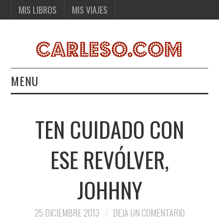
MIS LIBROS
MIS VIAJES
MENU
MIS LIBROS
TEN CUIDADO CON
MIS VIAJES
ESE REVÓLVER,
JOHHNY
25 DICIEMBRE 2013
DEJA UN COMENTARIO