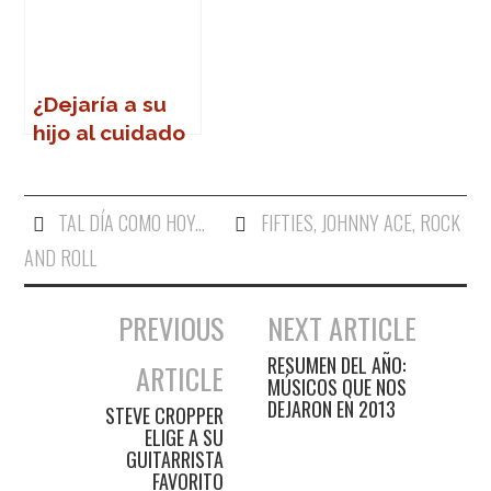
¿Dejaría a su
hijo al cuidado
de semejante
individuo?
TAL DÍA COMO HOY...
FIFTIES
,
JOHNNY ACE
,
ROCK
AND ROLL
PREVIOUS
NEXT ARTICLE
Navegación de entradas
RESUMEN DEL AÑO:
ARTICLE
MÚSICOS QUE NOS
DEJARON EN 2013
STEVE CROPPER
ELIGE A SU
GUITARRISTA
FAVORITO