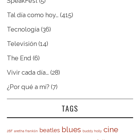
SpeakFest
(5)
Tal día como hoy…
(415)
Tecnología
(36)
Televisión
(14)
The End
(6)
Vivir cada día…
(28)
¿Por qué a mí?
(7)
TAGS
cine
blues
beatles
28F
aretha franklin
buddy holly