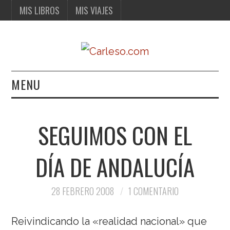
MIS LIBROS
MIS VIAJES
MENU
MIS LIBROS
SEGUIMOS CON EL
MIS VIAJES
DÍA DE ANDALUCÍA
28 FEBRERO 2008
1 COMENTARIO
Reivindicando la «realidad nacional» que