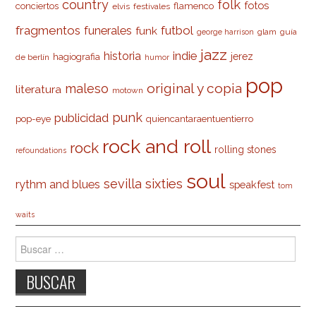
country
folk
fotos
conciertos
flamenco
elvis
festivales
fragmentos
futbol
funerales
funk
glam
guía
george harrison
jazz
indie
historia
jerez
hagiografia
de berlín
humor
pop
original y copia
maleso
literatura
motown
punk
publicidad
pop-eye
quiencantaraentuentierro
rock and roll
rock
rolling stones
refoundations
soul
sevilla
sixties
rythm and blues
speakfest
tom
waits
Buscar: