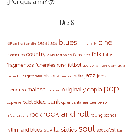
¿Por qué a mí?
(7)
TAGS
cine
blues
beatles
28F
aretha franklin
buddy holly
country
folk
fotos
conciertos
flamenco
elvis
festivales
fragmentos
futbol
funerales
funk
glam
guía
george harrison
jazz
indie
historia
jerez
hagiografia
de berlín
humor
pop
original y copia
maleso
literatura
motown
punk
publicidad
pop-eye
quiencantaraentuentierro
rock and roll
rock
rolling stones
refoundations
soul
sevilla
sixties
rythm and blues
speakfest
tom