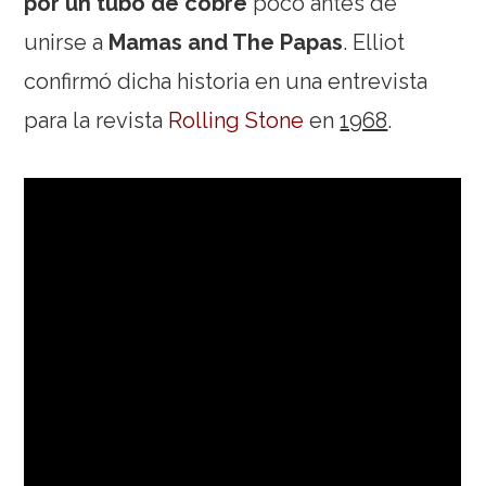
por un tubo de cobre
poco antes de
unirse a
Mamas and The Papas
. Elliot
confirmó dicha historia en una entrevista
para la revista
Rolling Stone
en
1968
.