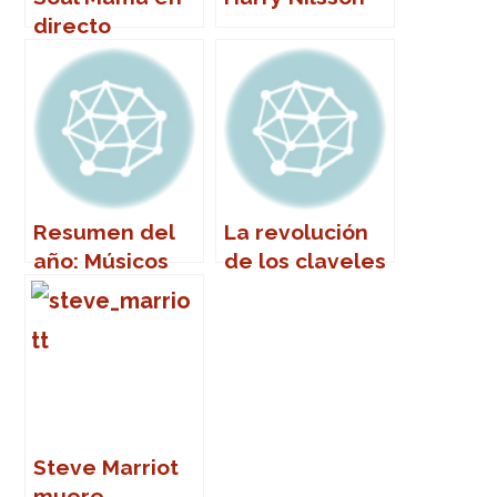
directo
Resumen del
La revolución
año: Músicos
de los claveles
que nos
dejaron en
2011
Steve Marriot
muere