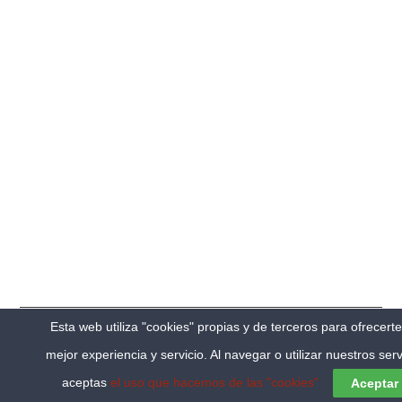
HABLEMOS DE MI SEGUNDO ENSAYO
Esta web utiliza "cookies" propias y de terceros para ofrecert
mejor experiencia y servicio. Al navegar o utilizar nuestros serv
aceptas
el uso que hacemos de las "cookies"
Aceptar