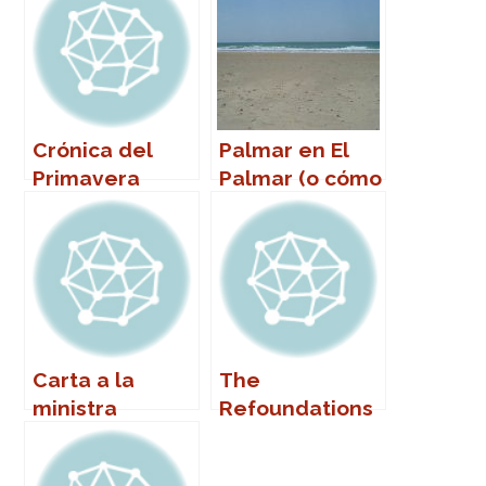
Crónica del
Palmar en El
Primavera
Palmar (o cómo
Sound 2007
volver a la
vida)
Carta a la
The
ministra
Refoundations
Narbona
en Marbella