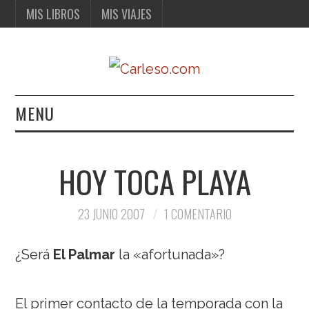
MIS LIBROS
MIS VIAJES
MENU
MIS LIBROS
HOY TOCA PLAYA
MIS VIAJES
23 JUNIO 2007
1 COMENTARIO
¿Será
El Palmar
la «afortunada»?
El primer contacto de la temporada con la