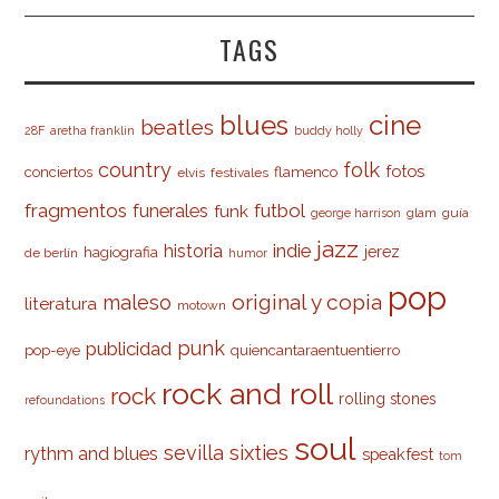
TAGS
cine
blues
beatles
28F
aretha franklin
buddy holly
country
folk
fotos
conciertos
flamenco
elvis
festivales
fragmentos
futbol
funerales
funk
glam
guía
george harrison
jazz
indie
historia
jerez
hagiografia
de berlín
humor
pop
original y copia
maleso
literatura
motown
punk
publicidad
pop-eye
quiencantaraentuentierro
rock and roll
rock
rolling stones
refoundations
soul
sevilla
sixties
rythm and blues
speakfest
tom