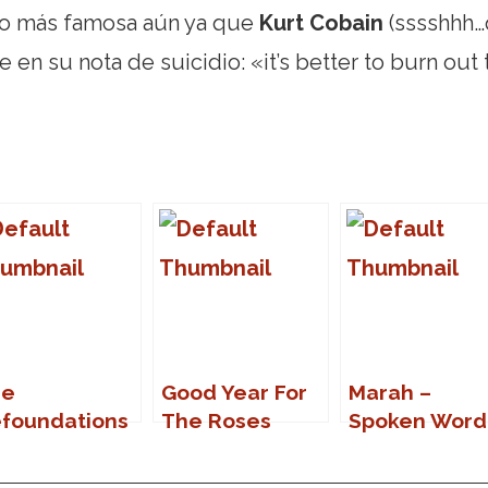
izo más famosa aún ya que
Kurt Cobain
(sssshhh
e en su nota de suicidio: «it’s better to burn out 
he
Good Year For
Marah –
foundations
The Roses
Spoken Word
 Marbella