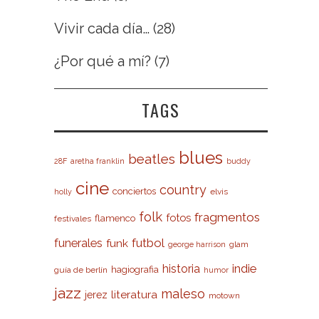
Vivir cada día…
(28)
¿Por qué a mí?
(7)
TAGS
blues
beatles
28F
aretha franklin
buddy
cine
country
conciertos
elvis
holly
folk
fragmentos
fotos
flamenco
festivales
futbol
funerales
funk
glam
george harrison
indie
historia
hagiografia
guía de berlín
humor
jazz
maleso
literatura
jerez
motown