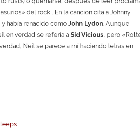
«to rust») o quemarse, después de leer proclam
surios» del rock . En la canción cita a Johnny
s
y había renacido como
John Lydon
. Aunque
 en verdad se refería a
Sid Vicious
, pero «Rott
verdad, Neil se parece a mí haciendo letras en
 sleeps