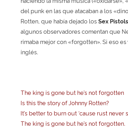
haciendo la misma música («oxidarse», 
del punk en las que atacaban a los «dinoa
Rotten, que había dejado los
Sex Pistol
algunos observadores comentan que Neil
rimaba mejor con «forgotten». Si eso es 
inglés.
The king is gone but he’s not forgotten
Is this the story of Johnny Rotten?
It’s better to burn out ‘cause rust never
The king is gone but he’s not forgotten.