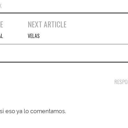
K
E
NEXT ARTICLE
AL
VELAS
RESPO
 si eso ya lo comentamos.