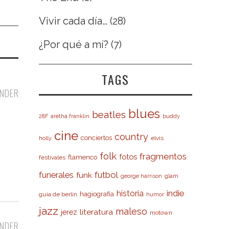
Vivir cada día…
(28)
¿Por qué a mí?
(7)
TAGS
NDER
blues
beatles
28F
aretha franklin
buddy
cine
country
conciertos
elvis
holly
folk
fragmentos
fotos
flamenco
festivales
futbol
funerales
funk
glam
george harrison
indie
historia
hagiografia
guía de berlín
humor
jazz
maleso
literatura
jerez
motown
NDER