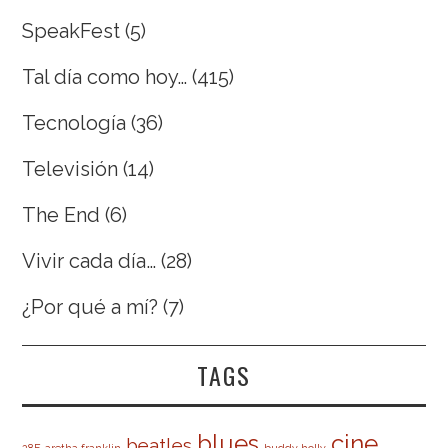
SpeakFest
(5)
Tal día como hoy…
(415)
Tecnología
(36)
Televisión
(14)
The End
(6)
Vivir cada día…
(28)
¿Por qué a mí?
(7)
TAGS
cine
blues
beatles
28F
aretha franklin
buddy holly