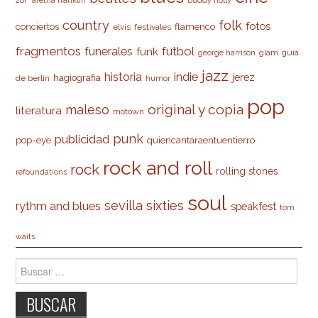
country
folk
fotos
conciertos
flamenco
elvis
festivales
fragmentos
futbol
funerales
funk
glam
guía
george harrison
jazz
indie
historia
jerez
hagiografia
de berlín
humor
pop
original y copia
maleso
literatura
motown
punk
publicidad
pop-eye
quiencantaraentuentierro
rock and roll
rock
rolling stones
refoundations
soul
sevilla
sixties
rythm and blues
speakfest
tom
waits
Buscar: