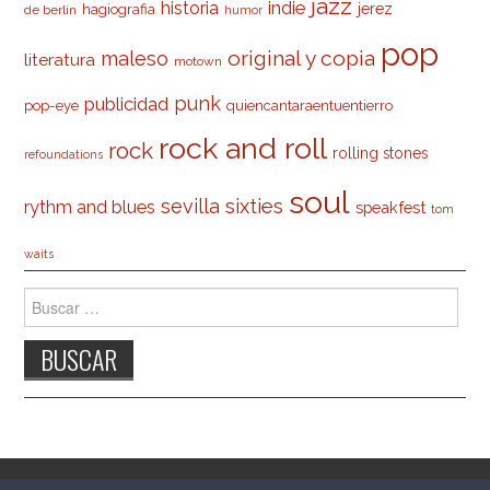
jazz
indie
historia
jerez
hagiografia
de berlín
humor
pop
original y copia
maleso
literatura
motown
punk
publicidad
pop-eye
quiencantaraentuentierro
rock and roll
rock
rolling stones
refoundations
soul
sevilla
sixties
rythm and blues
speakfest
tom
waits
Buscar: