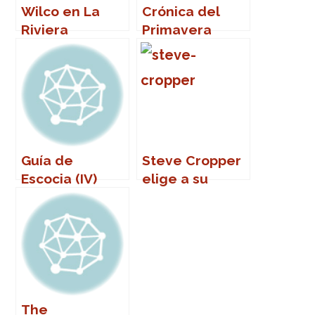
Wilco en La
Crónica del
Riviera
Primavera
(Madrid)
Sound 2007
Guía de
Steve Cropper
Escocia (IV)
elige a su
guitarrista
favorito
The