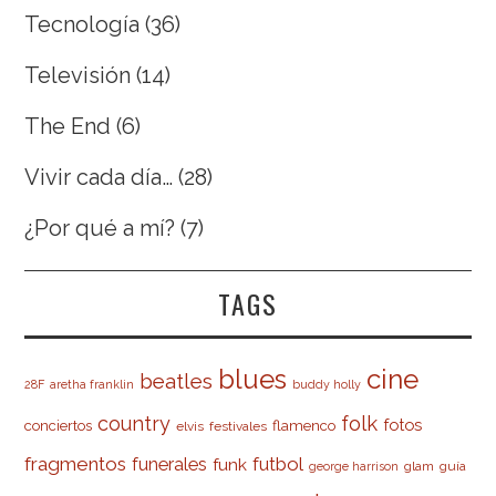
Tecnología
(36)
Televisión
(14)
The End
(6)
Vivir cada día…
(28)
¿Por qué a mí?
(7)
TAGS
cine
blues
beatles
28F
aretha franklin
buddy holly
country
folk
fotos
conciertos
flamenco
elvis
festivales
fragmentos
futbol
funerales
funk
glam
guía
george harrison