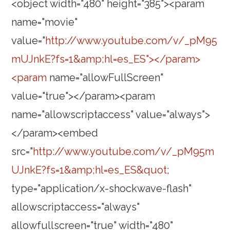
<object width="480" height="385"><param
name="movie"
value="
http://www.youtube.com/v/_pM95
mUJnkE?fs=1&amp;hl=es_ES"></param>
<param
name="allowFullScreen"
value="true"></param><param
name="allowscriptaccess" value="always">
</param><embed
src="
http://www.youtube.com/v/_pM95m
UJnkE?fs=1&amp;hl=es_ES&quot
;
type="application/x-shockwave-flash"
allowscriptaccess="always"
allowfullscreen="true" width="480"