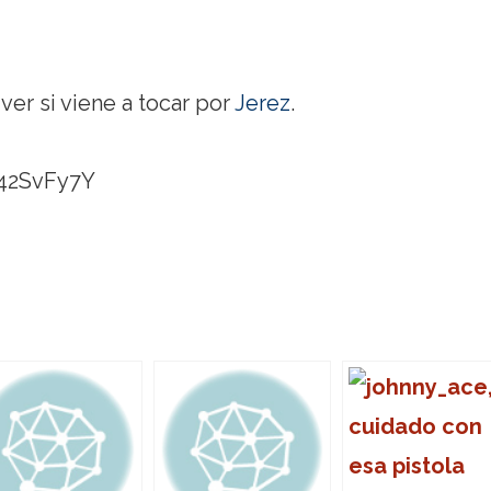
er si viene a tocar por
Jerez
.
I42SvFy7Y