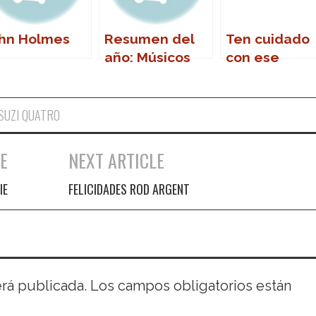
hn Holmes
Resumen del
Ten cuidado
año: Músicos
con ese
que nos
revólver,
dejaron en
Johhny
2011
SUZI QUATRO
E
NEXT ARTICLE
IE
FELICIDADES ROD ARGENT
erá publicada.
Los campos obligatorios están