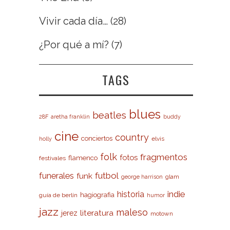
Vivir cada día…
(28)
¿Por qué a mí?
(7)
TAGS
blues
beatles
28F
aretha franklin
buddy
cine
country
conciertos
elvis
holly
folk
fragmentos
fotos
flamenco
festivales
futbol
funerales
funk
glam
george harrison
indie
historia
hagiografia
guía de berlín
humor
jazz
maleso
literatura
jerez
motown