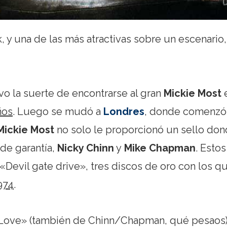
k, y una de las más atractivas sobre un escenario,
uvo la suerte de encontrarse al gran
Mickie Most
ños
. Luego se mudó a
Londres
, donde comenzó
Mickie Most
no solo le proporcionó un sello do
 de garantía,
Nicky Chinn
y
Mike Chapman
. Estos
«Devil gate drive», tres discos de oro con los q
974
.
 Love» (también de Chinn/Chapman, qué pesaos)