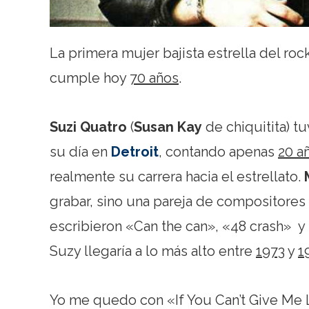
La primera mujer bajista estrella del roc
cumple hoy
70 años
.
Suzi Quatro
(
Susan Kay
de chiquitita) t
su día en
Detroit
, contando apenas
20 a
realmente su carrera hacia el estrellato.
grabar, sino una pareja de compositores
escribieron «Can the can», «48 crash» y 
Suzy llegaría a lo más alto entre
1973
y
1
Yo me quedo con «If You Can’t Give Me