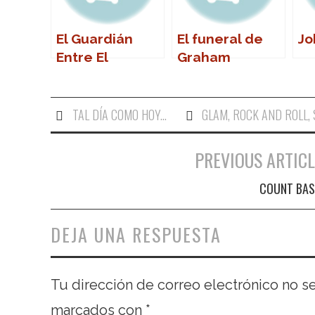
El Guardián
El funeral de
Jo
Entre El
Graham
Centeno
Chapman
TAL DÍA COMO HOY...
GLAM
,
ROCK AND ROLL
,
PREVIOUS ARTICL
Navegación de entradas
COUNT BAS
DEJA UNA RESPUESTA
Tu dirección de correo electrónico no s
marcados con
*