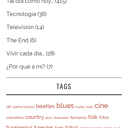
Tal día como hoy…
(415)
Tecnología
(36)
Televisión
(14)
The End
(6)
Vivir cada día…
(28)
¿Por qué a mí?
(7)
TAGS
cine
blues
beatles
28F
aretha franklin
buddy holly
country
folk
fotos
conciertos
flamenco
elvis
festivales
fragmentos
futbol
funerales
funk
glam
guía
george harrison