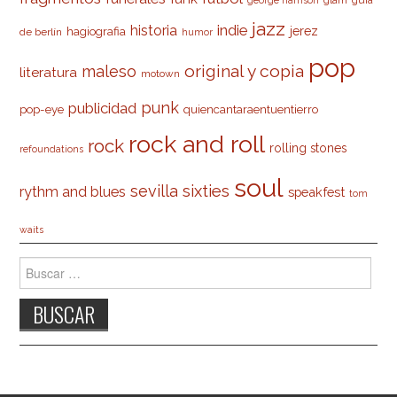
jazz
indie
historia
jerez
hagiografia
de berlín
humor
pop
original y copia
maleso
literatura
motown
punk
publicidad
pop-eye
quiencantaraentuentierro
rock and roll
rock
rolling stones
refoundations
soul
sevilla
sixties
rythm and blues
speakfest
tom
waits
Buscar: