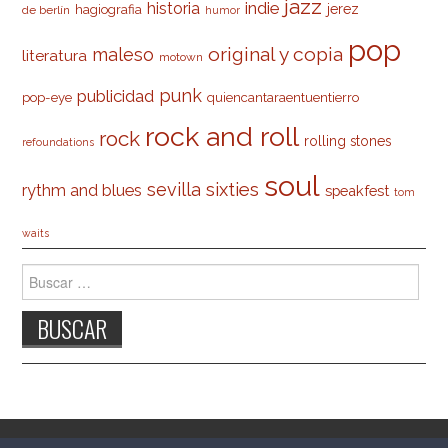
jazz
indie
historia
jerez
hagiografia
de berlín
humor
pop
original y copia
maleso
literatura
motown
punk
publicidad
pop-eye
quiencantaraentuentierro
rock and roll
rock
rolling stones
refoundations
soul
sevilla
sixties
rythm and blues
speakfest
tom
waits
Buscar: