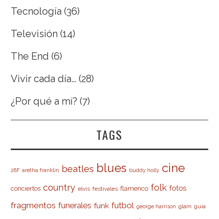
Tecnología
(36)
Televisión
(14)
The End
(6)
Vivir cada día…
(28)
¿Por qué a mí?
(7)
TAGS
cine
blues
beatles
28F
aretha franklin
buddy holly
country
folk
fotos
conciertos
flamenco
elvis
festivales
fragmentos
futbol
funerales
funk
glam
guía
george harrison