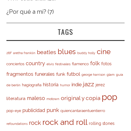
¿Por qué a mí?
(7)
TAGS
cine
blues
beatles
28F
aretha franklin
buddy holly
country
folk
fotos
conciertos
flamenco
elvis
festivales
fragmentos
futbol
funerales
funk
glam
guía
george harrison
jazz
indie
historia
jerez
hagiografia
de berlín
humor
pop
original y copia
maleso
literatura
motown
punk
publicidad
pop-eye
quiencantaraentuentierro
rock and roll
rock
rolling stones
refoundations