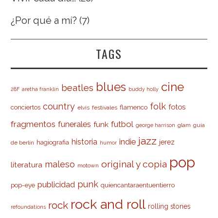
¿Por qué a mí?
(7)
TAGS
cine
blues
beatles
28F
aretha franklin
buddy holly
country
folk
fotos
conciertos
flamenco
elvis
festivales
fragmentos
futbol
funerales
funk
glam
guía
george harrison
jazz
indie
historia
jerez
hagiografia
de berlín
humor
pop
original y copia
maleso
literatura
motown
punk
publicidad
pop-eye
quiencantaraentuentierro
rock and roll
rock
rolling stones
refoundations