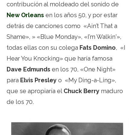
contribución al moldeado del sonido de
New Orleans
en los años 50, y por estar
detrás de canciones como «Ain’t That a
Shame», » «Blue Monday», «I’m Walkin'»,
todas ellas con su colega
Fats Domino
, «I
Hear You Knocking» que haría famosa
Dave Edmunds
en los 70, «One Night»
para
Elvis Presley
o «My Ding-a-Ling»,
que se apropiaría el
Chuck Berry
maduro
de los 70.