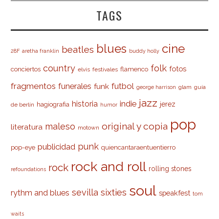
TAGS
cine
blues
beatles
28F
aretha franklin
buddy holly
country
folk
fotos
conciertos
flamenco
elvis
festivales
fragmentos
futbol
funerales
funk
glam
guía
george harrison
jazz
indie
historia
jerez
hagiografia
de berlín
humor
pop
original y copia
maleso
literatura
motown
punk
publicidad
pop-eye
quiencantaraentuentierro
rock and roll
rock
rolling stones
refoundations
soul
sevilla
sixties
rythm and blues
speakfest
tom
waits