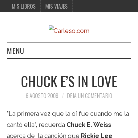
MIS LIBROS
MIS VIAJES
MENU
MIS LIBROS
CHUCK E’S IN LOVE
MIS VIAJES
6 AGOSTO 2008
DEJA UN COMENTARIO
"La primera vez que la oí fue cuando me la
cantó ella", recuerda
Chuck E. Weiss
acerca de la canción que
Rickie Lee