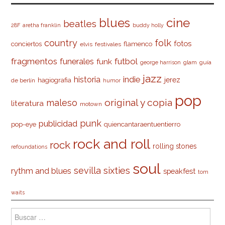
cine
blues
beatles
28F
aretha franklin
buddy holly
country
folk
fotos
conciertos
flamenco
elvis
festivales
fragmentos
futbol
funerales
funk
glam
guía
george harrison
jazz
indie
historia
jerez
hagiografia
de berlín
humor
pop
original y copia
maleso
literatura
motown
punk
publicidad
pop-eye
quiencantaraentuentierro
rock and roll
rock
rolling stones
refoundations
soul
sevilla
sixties
rythm and blues
speakfest
tom
waits
Buscar: