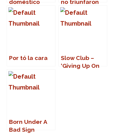
doméstico
no triunfaron
favorito
LOVE?
Por tó la cara
Slow Club –
‘Giving Up On
Love’
Born Under A
Bad Sign