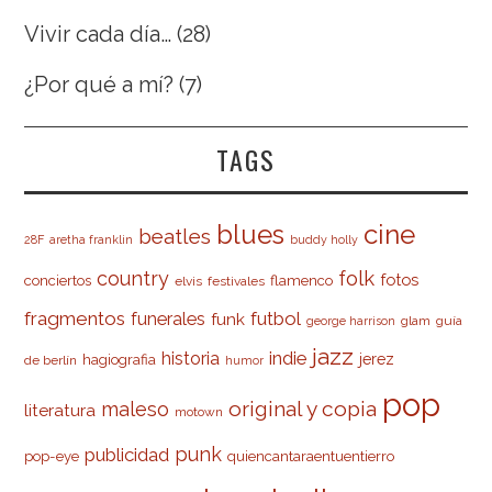
Vivir cada día…
(28)
¿Por qué a mí?
(7)
TAGS
cine
blues
beatles
28F
aretha franklin
buddy holly
country
folk
fotos
conciertos
flamenco
elvis
festivales
fragmentos
futbol
funerales
funk
glam
guía
george harrison
jazz
indie
historia
jerez
hagiografia
de berlín
humor
pop
original y copia
maleso
literatura
motown
punk
publicidad
pop-eye
quiencantaraentuentierro