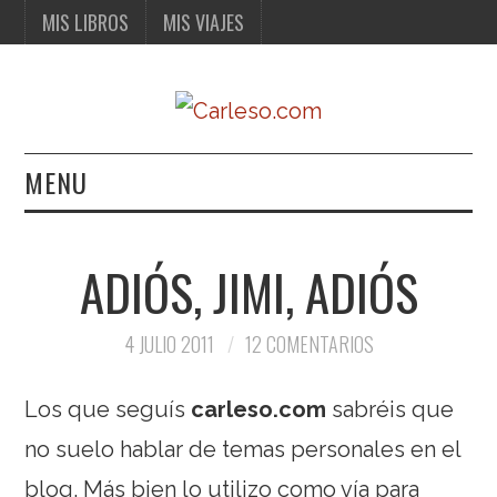
MIS LIBROS
MIS VIAJES
MENU
MIS LIBROS
ADIÓS, JIMI, ADIÓS
MIS VIAJES
4 JULIO 2011
12 COMENTARIOS
Los que seguís
carleso.com
sabréis que
no suelo hablar de temas personales en el
blog. Más bien lo utilizo como vía para