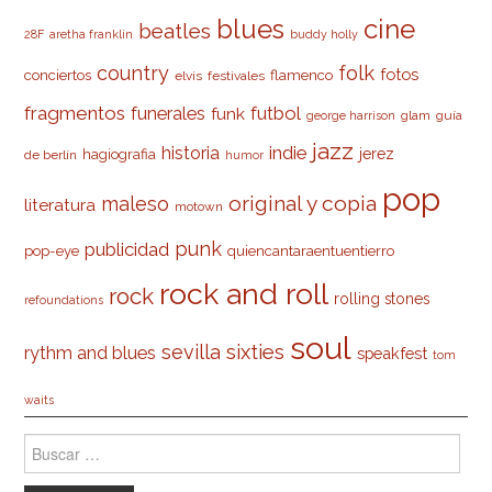
cine
blues
beatles
28F
aretha franklin
buddy holly
country
folk
fotos
conciertos
flamenco
elvis
festivales
fragmentos
futbol
funerales
funk
glam
guía
george harrison
jazz
indie
historia
jerez
hagiografia
de berlín
humor
pop
original y copia
maleso
literatura
motown
punk
publicidad
pop-eye
quiencantaraentuentierro
rock and roll
rock
rolling stones
refoundations
soul
sevilla
sixties
rythm and blues
speakfest
tom
waits
Buscar: