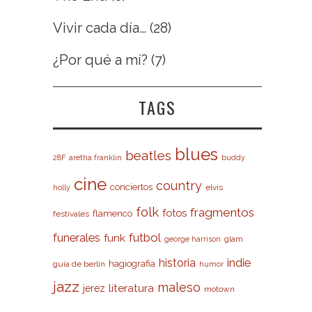
Vivir cada día…
(28)
¿Por qué a mí?
(7)
TAGS
blues
beatles
28F
aretha franklin
buddy
cine
country
conciertos
elvis
holly
folk
fragmentos
fotos
flamenco
festivales
futbol
funerales
funk
glam
george harrison
indie
historia
hagiografia
guía de berlín
humor
jazz
maleso
literatura
jerez
motown