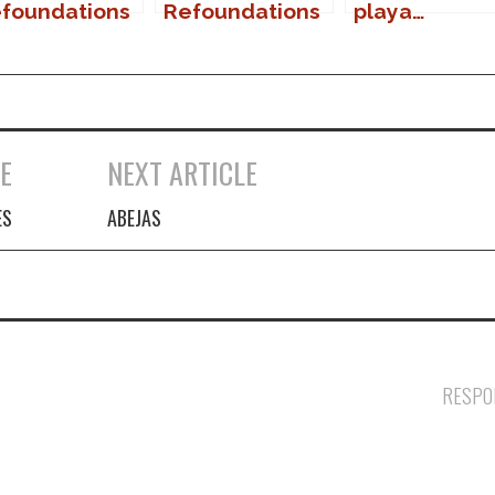
foundations
Refoundations
playa…
 Sanlúcar
en Marbella
E
NEXT ARTICLE
ES
ABEJAS
RESPO