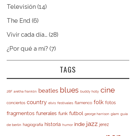
Televisión
(14)
The End
(6)
Vivir cada día…
(28)
¿Por qué a mí?
(7)
TAGS
cine
blues
beatles
28F
aretha franklin
buddy holly
country
folk
fotos
conciertos
flamenco
elvis
festivales
fragmentos
futbol
funerales
funk
glam
guía
george harrison
jazz
indie
historia
jerez
hagiografia
de berlín
humor