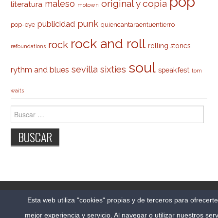
pop
original y copia
maleso
literatura
motown
punk
publicidad
pop-eye
quiencantaraentuentierro
rock and roll
rock
rolling stones
refoundations
soul
sevilla
sixties
rythm and blues
speakfest
tom
waits
Buscar:
© 2026 CARLESO.COM. TODOS LOS DERECHOS
Esta web utiliza "cookies" propias y de terceros para ofrecert
RESERVADOS.
mejor experiencia y servicio. Al navegar o utilizar nuestros serv