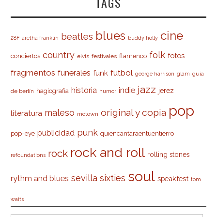
TAGS
cine
blues
beatles
28F
aretha franklin
buddy holly
country
folk
fotos
conciertos
flamenco
elvis
festivales
fragmentos
futbol
funerales
funk
glam
guía
george harrison
jazz
indie
historia
jerez
hagiografia
de berlín
humor
pop
original y copia
maleso
literatura
motown
punk
publicidad
pop-eye
quiencantaraentuentierro
rock and roll
rock
rolling stones
refoundations
soul
sevilla
sixties
rythm and blues
speakfest
tom
waits