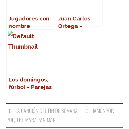
Jugadores con
Juan Carlos
nombre
Ortega –
formado por
Cadena Estar
dos sílabas
(II)
repetidas
Los domingos,
fúrbol – Parejas
de hermanos
futbolistas
LA CANCIÓN DEL FIN DE SEMANA
JAMONPOP
,
POP
,
THE MARZIPAN MAN