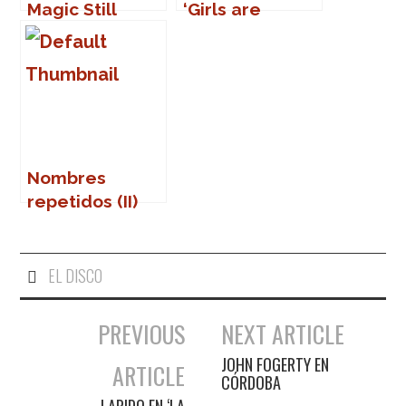
Magic Still
‘Girls are
Exists
always right.
The stiff years’
Nombres
repetidos (II)
EL DISCO
PREVIOUS
NEXT ARTICLE
Navegación de entradas
JOHN FOGERTY EN
ARTICLE
CÓRDOBA
LAPIDO EN ‘LA