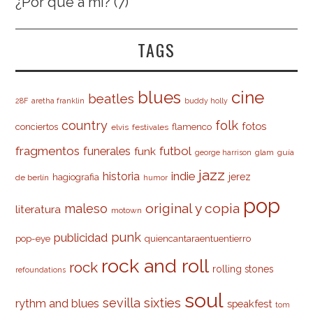
¿Por qué a mí?
(7)
TAGS
cine
blues
beatles
28F
aretha franklin
buddy holly
country
folk
fotos
conciertos
flamenco
elvis
festivales
fragmentos
futbol
funerales
funk
glam
guía
george harrison
jazz
indie
historia
jerez
hagiografia
de berlín
humor
pop
original y copia
maleso
literatura
motown
punk
publicidad
pop-eye
quiencantaraentuentierro
rock and roll
rock
rolling stones
refoundations
soul
sevilla
sixties
rythm and blues
speakfest
tom