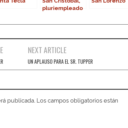
nta Tecla
San Cristobal,
San Lorenzo
pluriempleado
E
NEXT ARTICLE
ER
UN APLAUSO PARA EL SR. TUPPER
erá publicada.
Los campos obligatorios están