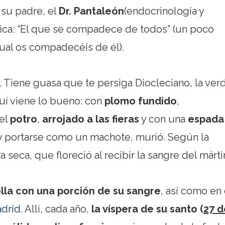
su padre, el
Dr. Pantaleón
(endocrinología y
ifica: “El que se compadece de todos” (un poco
ual os compadecéis de él).
. Tiene guasa que te persiga Diocleciano, la ver
quí viene lo bueno: con
plomo fundido
,
 el
potro
,
arrojado a las fieras
y con una
espada
 y portarse como un machote, murió. Según la
 seca, que floreció al recibir la sangre del mártir
la con una porción de su sangre
, así como en 
drid
. Allí, cada año,
la víspera de su santo (
27 d