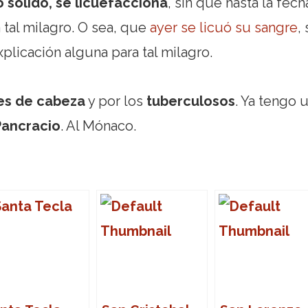
 sólido, se licuefacciona
, sin que hasta la fech
 tal milagro. O sea, que
ayer se licuó su sangre
, 
plicación alguna para tal milagro.
es de cabeza
y por los
tuberculosos
. Ya tengo 
Pancracio
. Al Mónaco.