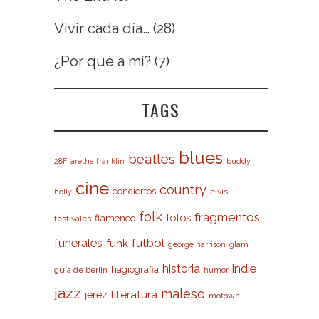
Vivir cada día…
(28)
¿Por qué a mí?
(7)
TAGS
blues
beatles
28F
aretha franklin
buddy
cine
country
conciertos
elvis
holly
folk
fragmentos
fotos
flamenco
festivales
futbol
funerales
funk
glam
george harrison
indie
historia
hagiografia
guía de berlín
humor
jazz
maleso
literatura
jerez
motown