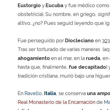
Eustorgio
y
Eucuba
y fue médico como 
obstetricia). Su nombre, en griego, sign
altivo, ¿no? Pues seguid leyendo que ig
Fue perseguido por
Diocleciano
en
303
Tras ser torturado de varias maneras (a
ahogamiento
en el mar, en la
rueda
, en
hasta que, finalmente,
fue decapitado
)
tradición cristiana, murió bajo una higuera
En
Ravello
,
Italia
, se conserva
una ampol
Real Monasterio de la Encarnación
de
Ma