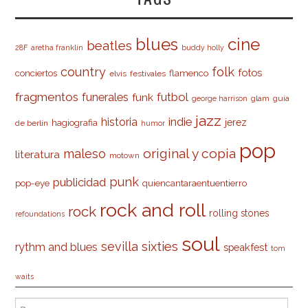
cine
blues
beatles
28F
aretha franklin
buddy holly
country
folk
fotos
conciertos
flamenco
elvis
festivales
fragmentos
futbol
funerales
funk
glam
guía
george harrison
jazz
indie
historia
jerez
hagiografia
de berlín
humor
pop
original y copia
maleso
literatura
motown
punk
publicidad
pop-eye
quiencantaraentuentierro
rock and roll
rock
rolling stones
refoundations
soul
sevilla
sixties
rythm and blues
speakfest
tom
waits
Buscar: