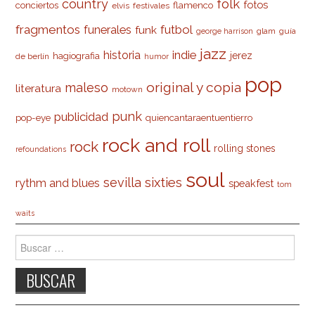
country
folk
fotos
conciertos
flamenco
elvis
festivales
fragmentos
futbol
funerales
funk
glam
guía
george harrison
jazz
indie
historia
jerez
hagiografia
de berlín
humor
pop
original y copia
maleso
literatura
motown
punk
publicidad
pop-eye
quiencantaraentuentierro
rock and roll
rock
rolling stones
refoundations
soul
sevilla
sixties
rythm and blues
speakfest
tom
waits
Buscar: