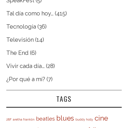
SpeakFest
(5)
Tal día como hoy…
(415)
Tecnología
(36)
Televisión
(14)
The End
(6)
Vivir cada día…
(28)
¿Por qué a mí?
(7)
TAGS
cine
blues
beatles
28F
aretha franklin
buddy holly