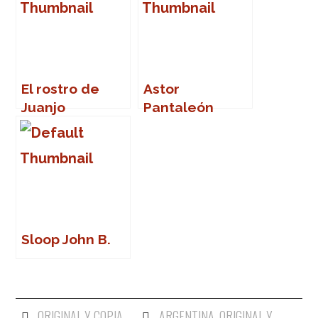
El rostro de
Astor
Juanjo
Pantaleón
Cardenal
Piazzola, o la
sublimación y
el asesinato
del tango
Sloop John B.
ORIGINAL Y COPIA
ARGENTINA
,
ORIGINAL Y