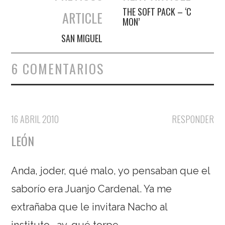
Navegación de entradas
THE SOFT PACK – ‘C
ARTICLE
MON’
SAN MIGUEL
6 COMENTARIOS
16 ABRIL 2010
RESPONDER
LEÓN
Anda, joder, qué malo, yo pensaban que el
saborío era Juanjo Cardenal. Ya me
extrañaba que le invitara Nacho al
instituto….ay, qué torpe….