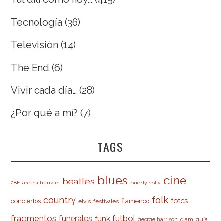
Tecnología
(36)
Televisión
(14)
The End
(6)
Vivir cada día…
(28)
¿Por qué a mí?
(7)
TAGS
cine
blues
beatles
28F
aretha franklin
buddy holly
country
folk
fotos
conciertos
flamenco
elvis
festivales
fragmentos
futbol
funerales
funk
glam
guía
george harrison