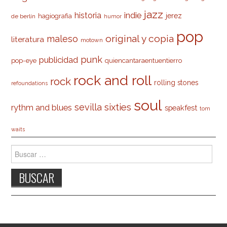
jazz
indie
historia
jerez
hagiografia
de berlín
humor
pop
original y copia
maleso
literatura
motown
punk
publicidad
pop-eye
quiencantaraentuentierro
rock and roll
rock
rolling stones
refoundations
soul
sevilla
sixties
rythm and blues
speakfest
tom
waits
Buscar: