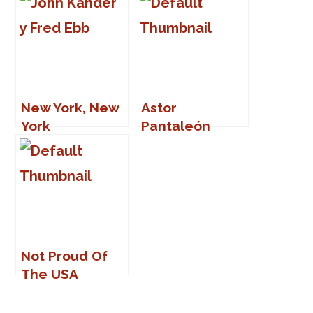
New York, New
Astor
York
Pantaleón
Piazzola, o la
sublimación y
el asesinato
del tango
Not Proud Of
The USA