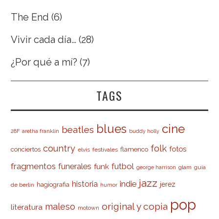
The End
(6)
Vivir cada día…
(28)
¿Por qué a mí?
(7)
TAGS
cine
blues
beatles
28F
aretha franklin
buddy holly
country
folk
fotos
conciertos
flamenco
elvis
festivales
fragmentos
futbol
funerales
funk
glam
guía
george harrison
jazz
indie
historia
jerez
hagiografia
de berlín
humor
pop
original y copia
maleso
literatura
motown