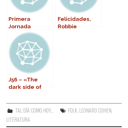
Primera
Felicidades,
Jornada
Robbie
SpeakFest
Robertson
2011: Julio de la
Rosa
J56 – «The
dark side of
me»
TAL DÍA COMO HOY...
FOLK
,
LEONARD COHEN
,
LITERATURA