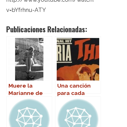
v=bYfrhnu-ATY
Publicaciones Relacionadas:
Muere la
Una canción
Marianne de
para cada
«So long,
nombre (de
Marianne»
mujer)