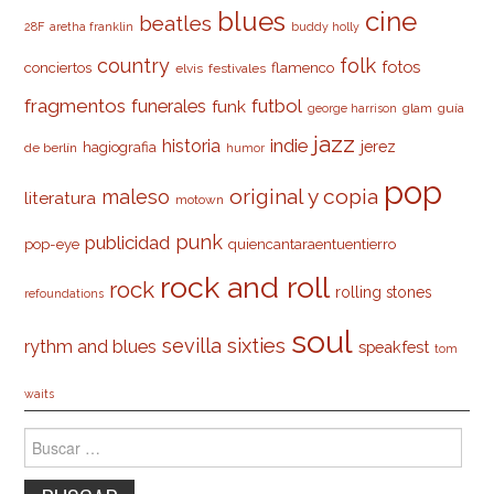
cine
blues
beatles
28F
aretha franklin
buddy holly
country
folk
fotos
conciertos
flamenco
elvis
festivales
fragmentos
futbol
funerales
funk
glam
guía
george harrison
jazz
indie
historia
jerez
hagiografia
de berlín
humor
pop
original y copia
maleso
literatura
motown
punk
publicidad
pop-eye
quiencantaraentuentierro
rock and roll
rock
rolling stones
refoundations
soul
sevilla
sixties
rythm and blues
speakfest
tom
waits
Buscar: