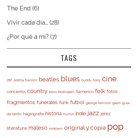
The End
(6)
Vivir cada día…
(28)
¿Por qué a mí?
(7)
TAGS
cine
blues
beatles
28F
aretha franklin
buddy holly
country
folk
fotos
conciertos
flamenco
elvis
festivales
fragmentos
futbol
funerales
funk
glam
guía
george harrison
jazz
indie
historia
jerez
hagiografia
de berlín
humor
pop
original y copia
maleso
literatura
motown