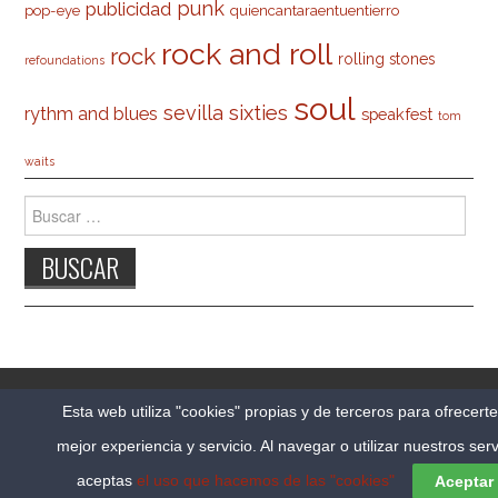
punk
publicidad
pop-eye
quiencantaraentuentierro
rock and roll
rock
rolling stones
refoundations
soul
sevilla
sixties
rythm and blues
speakfest
tom
waits
Buscar:
© 2026 CARLESO.COM. TODOS LOS DERECHOS
Esta web utiliza "cookies" propias y de terceros para ofrecert
RESERVADOS.
mejor experiencia y servicio. Al navegar o utilizar nuestros serv
FASHIONISTA
POR ATHEMES
aceptas
el uso que hacemos de las "cookies"
Aceptar