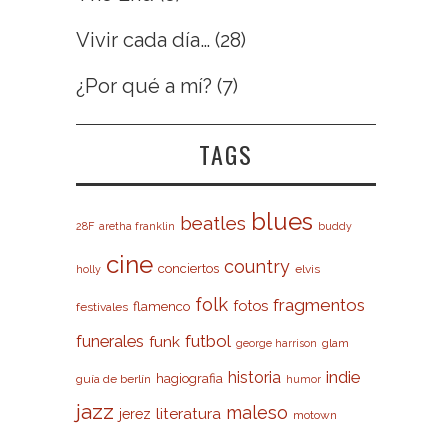
Vivir cada día…
(28)
¿Por qué a mí?
(7)
TAGS
blues
beatles
28F
aretha franklin
buddy
cine
country
conciertos
elvis
holly
folk
fragmentos
fotos
flamenco
festivales
futbol
funerales
funk
glam
george harrison
indie
historia
hagiografia
guía de berlín
humor
jazz
maleso
literatura
jerez
motown