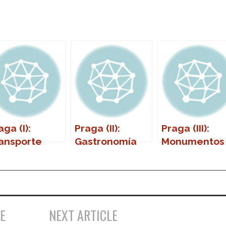
aga (I):
Praga (II):
Praga (III):
ansporte
Gastronomía
Monumentos
blico
E
NEXT ARTICLE