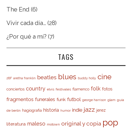
The End
(6)
Vivir cada día…
(28)
¿Por qué a mí?
(7)
TAGS
cine
blues
beatles
28F
aretha franklin
buddy holly
country
folk
fotos
conciertos
flamenco
elvis
festivales
fragmentos
futbol
funerales
funk
glam
guía
george harrison
jazz
indie
historia
jerez
hagiografia
de berlín
humor
pop
original y copia
maleso
literatura
motown