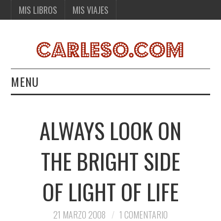
MIS LIBROS
MIS VIAJES
MENU
MIS LIBROS
ALWAYS LOOK ON
MIS VIAJES
THE BRIGHT SIDE
OF LIGHT OF LIFE
21 MARZO 2008
1 COMENTARIO