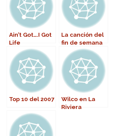
Ain’t Got….I Got
La canción del
Life
fin de semana
Top 10 del 2007
Wilco en La
Riviera
(Madrid)