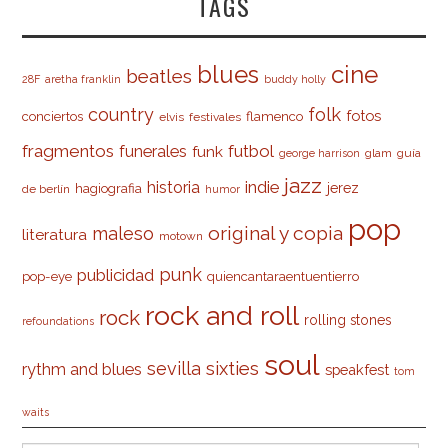
TAGS
cine
blues
beatles
28F
aretha franklin
buddy holly
country
folk
fotos
conciertos
flamenco
elvis
festivales
fragmentos
futbol
funerales
funk
glam
guía
george harrison
jazz
indie
historia
jerez
hagiografia
de berlín
humor
pop
original y copia
maleso
literatura
motown
punk
publicidad
pop-eye
quiencantaraentuentierro
rock and roll
rock
rolling stones
refoundations
soul
sevilla
sixties
rythm and blues
speakfest
tom
waits