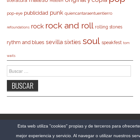
literatura
motown
punk
publicidad
pop-eye
quiencantaraentuentierro
rock and roll
rock
rolling stones
refoundations
soul
sevilla
sixties
rythm and blues
speakfest
tom
waits
Buscar:
© 2026 CARLESO.COM. TODOS LOS DERECHOS
Esta web utiliza "cookies" propias y de terceros para ofrecert
RESERVADOS.
mejor experiencia y servicio. Al navegar o utilizar nuestros serv