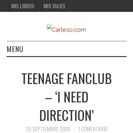
MIS LIBROS
MIS VIAJES
MENU
MIS LIBROS
TEENAGE FANCLUB
MIS VIAJES
– ‘I NEED
DIRECTION’
20 SEPTIEMBRE 2008
1 COMENTARIO