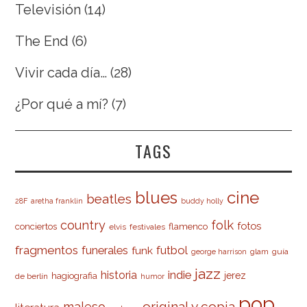
Televisión
(14)
The End
(6)
Vivir cada día…
(28)
¿Por qué a mí?
(7)
TAGS
cine
blues
beatles
28F
aretha franklin
buddy holly
country
folk
fotos
conciertos
flamenco
elvis
festivales
fragmentos
futbol
funerales
funk
glam
guía
george harrison
jazz
indie
historia
jerez
hagiografia
de berlín
humor
pop
original y copia
maleso