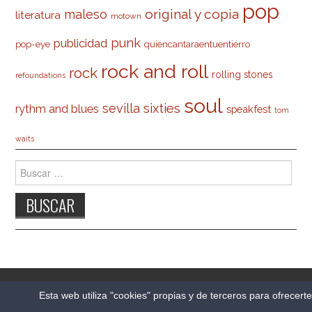
pop
original y copia
maleso
literatura
motown
punk
publicidad
pop-eye
quiencantaraentuentierro
rock and roll
rock
rolling stones
refoundations
soul
sevilla
sixties
rythm and blues
speakfest
tom
waits
Buscar:
© 2026 CARLESO.COM. TODOS LOS DERECHOS
Esta web utiliza "cookies" propias y de terceros para ofrecert
RESERVADOS.