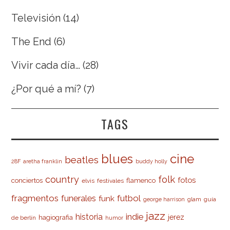
Televisión
(14)
The End
(6)
Vivir cada día…
(28)
¿Por qué a mí?
(7)
TAGS
cine
blues
beatles
28F
aretha franklin
buddy holly
country
folk
fotos
conciertos
flamenco
elvis
festivales
fragmentos
futbol
funerales
funk
glam
guía
george harrison
jazz
indie
historia
jerez
hagiografia
de berlín
humor