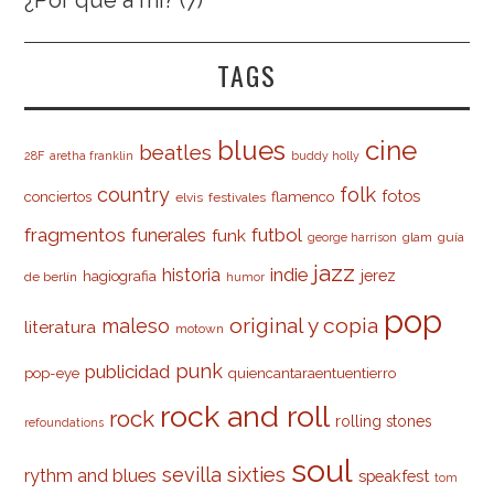
¿Por qué a mí?
(7)
TAGS
cine
blues
beatles
28F
aretha franklin
buddy holly
country
folk
fotos
conciertos
flamenco
elvis
festivales
fragmentos
futbol
funerales
funk
glam
guía
george harrison
jazz
indie
historia
jerez
hagiografia
de berlín
humor
pop
original y copia
maleso
literatura
motown
punk
publicidad
pop-eye
quiencantaraentuentierro
rock and roll
rock
rolling stones
refoundations
soul
sevilla
sixties
rythm and blues
speakfest
tom