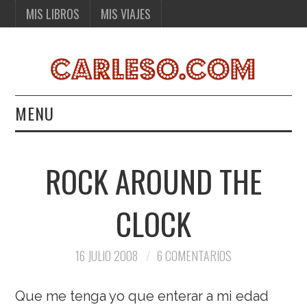
MIS LIBROS
MIS VIAJES
MENU
MIS LIBROS
ROCK AROUND THE
MIS VIAJES
CLOCK
16 JULIO 2008
6 COMENTARIOS
Que me tenga yo que enterar a mi edad