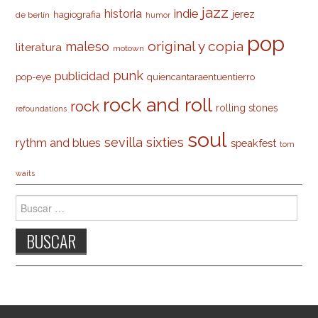
jazz
indie
historia
jerez
hagiografia
de berlín
humor
pop
original y copia
maleso
literatura
motown
punk
publicidad
pop-eye
quiencantaraentuentierro
rock and roll
rock
rolling stones
refoundations
soul
sevilla
sixties
rythm and blues
speakfest
tom
waits
Buscar: