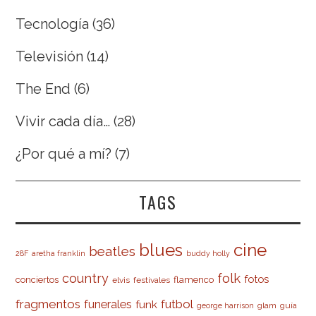
Tecnología
(36)
Televisión
(14)
The End
(6)
Vivir cada día…
(28)
¿Por qué a mí?
(7)
TAGS
cine
blues
beatles
28F
aretha franklin
buddy holly
country
folk
fotos
conciertos
flamenco
elvis
festivales
fragmentos
futbol
funerales
funk
glam
guía
george harrison