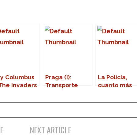
y Columbus
Praga (I):
La Policía,
The Invaders
Transporte
cuanto más
‘She’s a mod’
público
lejos, mejor
E
NEXT ARTICLE