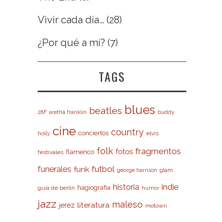
Vivir cada día…
(28)
¿Por qué a mí?
(7)
TAGS
blues
beatles
28F
aretha franklin
buddy
cine
country
conciertos
elvis
holly
folk
fragmentos
fotos
flamenco
festivales
futbol
funerales
funk
glam
george harrison
indie
historia
hagiografia
guía de berlín
humor
jazz
maleso
literatura
jerez
motown