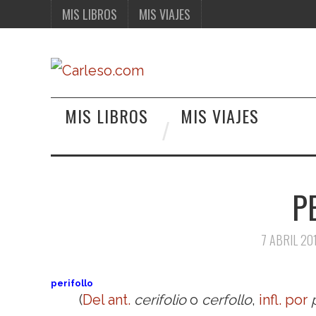
MIS LIBROS
MIS VIAJES
MIS LIBROS
MIS VIAJES
P
7 ABRIL 20
perifollo
(
Del
ant.
cerifolio
o
cerfollo
,
infl. por