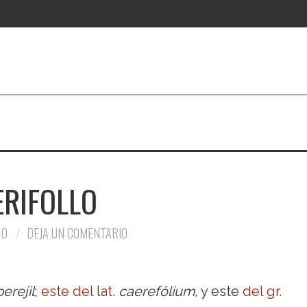
ERIFOLLO
10
DEJA UN COMENTARIO
perejil
;
este del
lat.
caerefŏlium,
y este
del
gr.