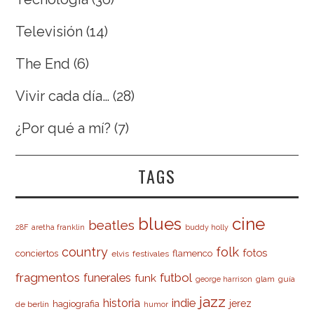
Televisión
(14)
The End
(6)
Vivir cada día…
(28)
¿Por qué a mí?
(7)
TAGS
cine
blues
beatles
28F
aretha franklin
buddy holly
country
folk
fotos
conciertos
flamenco
elvis
festivales
fragmentos
futbol
funerales
funk
glam
guía
george harrison
jazz
indie
historia
jerez
hagiografia
de berlín
humor