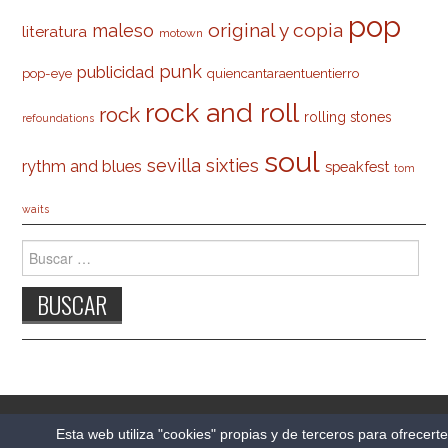
pop
original y copia
maleso
literatura
motown
punk
publicidad
pop-eye
quiencantaraentuentierro
rock and roll
rock
rolling stones
refoundations
soul
sevilla
sixties
rythm and blues
speakfest
tom
waits
Buscar:
© 2026 CARLESO.COM. TODOS LOS DERECHOS
Esta web utiliza "cookies" propias y de terceros para ofrecert