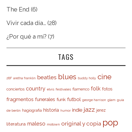
The End
(6)
Vivir cada día…
(28)
¿Por qué a mí?
(7)
TAGS
cine
blues
beatles
28F
aretha franklin
buddy holly
country
folk
fotos
conciertos
flamenco
elvis
festivales
fragmentos
futbol
funerales
funk
glam
guía
george harrison
jazz
indie
historia
jerez
hagiografia
de berlín
humor
pop
original y copia
maleso
literatura
motown