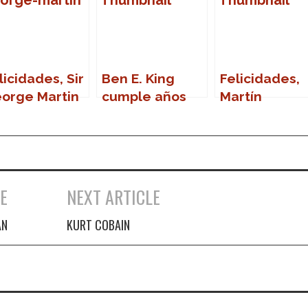
licidades, Sir
Ben E. King
Felicidades,
orge Martin
cumple años
Martín
E
NEXT ARTICLE
AN
KURT COBAIN