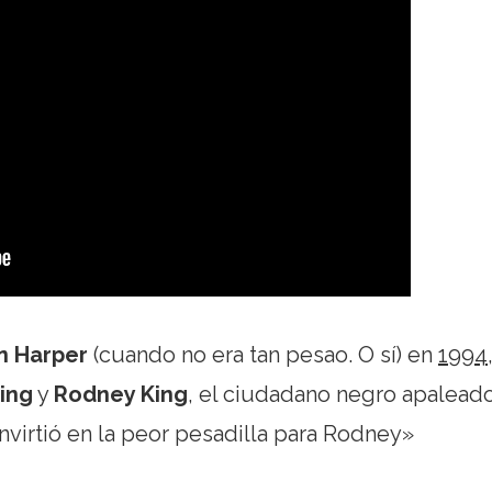
n Harper
(cuando no era tan pesao. O sí) en
1994
King
y
Rodney King
, el ciudadano negro apalead
onvirtió en la peor pesadilla para Rodney»