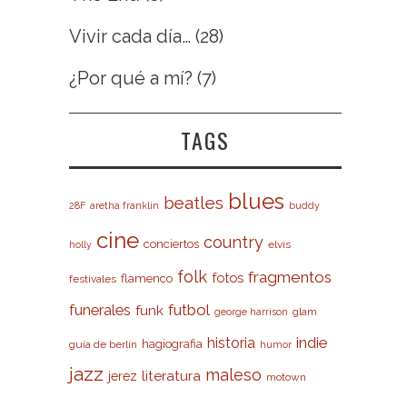
Vivir cada día…
(28)
¿Por qué a mí?
(7)
TAGS
blues
beatles
28F
aretha franklin
buddy
cine
country
conciertos
elvis
holly
folk
fragmentos
fotos
flamenco
festivales
futbol
funerales
funk
glam
george harrison
indie
historia
hagiografia
guía de berlín
humor
jazz
maleso
literatura
jerez
motown