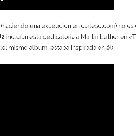
o (haciendo una excepción en carleso.com) no es 
2
incluían esta dedicatoria a Martin Luther en «
del mismo álbum, estaba inspirada en él)