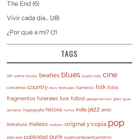
The End
(6)
Vivir cada día…
(28)
¿Por qué a mí?
(7)
TAGS
cine
blues
beatles
28F
aretha franklin
buddy holly
country
folk
fotos
conciertos
flamenco
elvis
festivales
fragmentos
futbol
funerales
funk
glam
guía
george harrison
jazz
indie
historia
jerez
hagiografia
de berlín
humor
pop
original y copia
maleso
literatura
motown
punk
publicidad
pop-eye
quiencantaraentuentierro