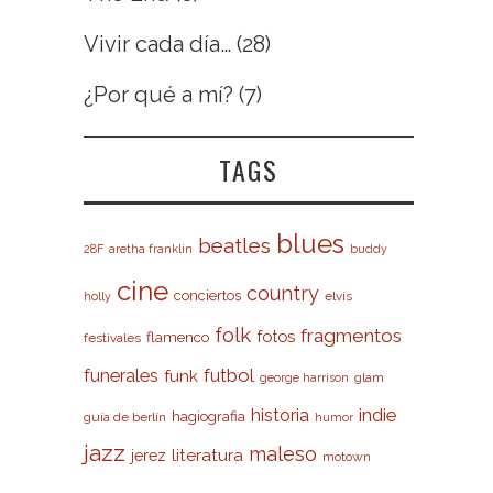
Vivir cada día…
(28)
¿Por qué a mí?
(7)
TAGS
blues
beatles
28F
aretha franklin
buddy
cine
country
conciertos
elvis
holly
folk
fragmentos
fotos
flamenco
festivales
futbol
funerales
funk
glam
george harrison
indie
historia
hagiografia
guía de berlín
humor
jazz
maleso
literatura
jerez
motown