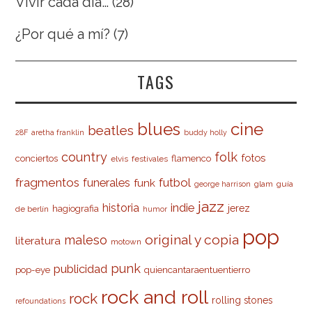
Vivir cada día…
(28)
¿Por qué a mí?
(7)
TAGS
cine
blues
beatles
28F
aretha franklin
buddy holly
country
folk
fotos
conciertos
flamenco
elvis
festivales
fragmentos
futbol
funerales
funk
glam
guía
george harrison
jazz
indie
historia
jerez
hagiografia
de berlín
humor
pop
original y copia
maleso
literatura
motown
punk
publicidad
pop-eye
quiencantaraentuentierro
rock and roll
rock
rolling stones
refoundations